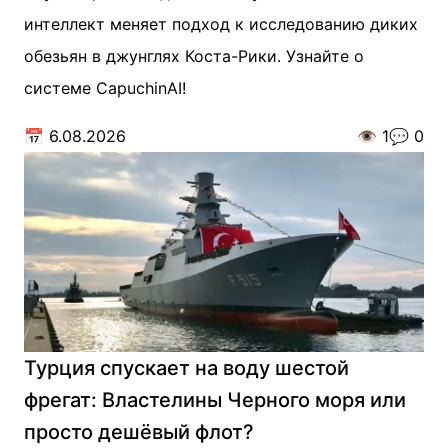
интеллект меняет подход к исследованию диких
обезьян в джунглях Коста-Рики. Узнайте о
системе CapuchinAI!
📅
6.08.2026
👁️
1
💬
0
Турция спускает на воду шестой
фрегат: Властелины Черного моря или
просто дешёвый флот?