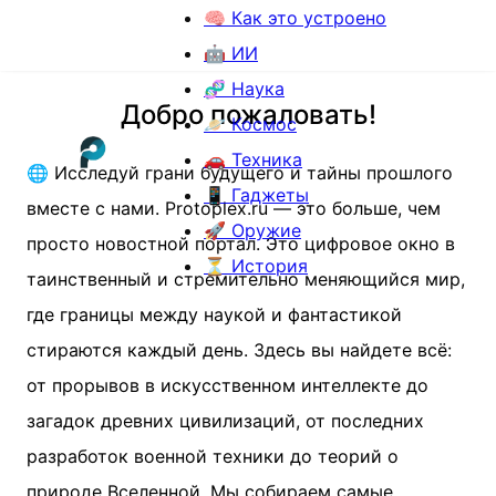
🧠 Как это устроено
🤖 ИИ
🧬 Наука
Добро пожаловать!
🪐 Космос
🚗 Техника
🌐 Исследуй грани будущего и тайны прошлого
📱 Гаджеты
вместе с нами. Protoplex.ru — это больше, чем
🚀 Оружие
просто новостной портал. Это цифровое окно в
⏳ История
таинственный и стремительно меняющийся мир,
где границы между наукой и фантастикой
стираются каждый день. Здесь вы найдете всё:
от прорывов в искусственном интеллекте до
загадок древних цивилизаций, от последних
разработок военной техники до теорий о
природе Вселенной. Мы собираем самые