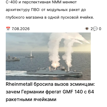
С-400 и перспективная NMM меняют
архитектуру ПВО: от модульных ракет до
глубокого магазина в одной пусковой ячейке.
📅
7.08.2026
👁️
2
💬
0
Rheinmetall бросила вызов эсминцам:
зачем Германии фрегат GMF 140 с 64
ракетными ячейками