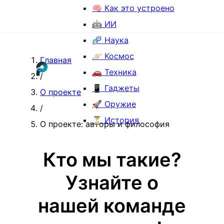
🧠 Как это устроено
🤖 ИИ
🧬 Наука
🪐 Космос
Главная
🚗 Техника
/
📱 Гаджеты
О проекте
🚀 Оружие
/
⏳ История
О проекте: авторы и философия
Кто мы такие?
Узнайте о
нашей команде