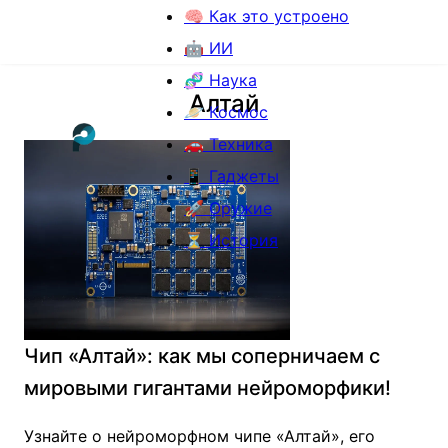
🧠 Как это устроено
🤖 ИИ
🧬 Наука
Алтай
🪐 Космос
🚗 Техника
📱 Гаджеты
🚀 Оружие
⏳ История
Чип «Алтай»: как мы соперничаем с
мировыми гигантами нейроморфики!
Узнайте о нейроморфном чипе «Алтай», его