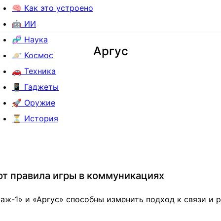
🧠 Как это устроено
🤖 ИИ
🧬 Наука
Аргус
🪐 Космос
🚗 Техника
📱 Гаджеты
🚀 Оружие
⏳ История
т правила игры в коммуникациях
аж-1» и «Аргус» способны изменить подход к связи и р