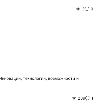
👁️
3
💬
0
 Инновации, технологии, возможности и
👁️
239
💬
1