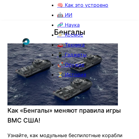
🧠 Как это устроено
🤖 ИИ
🧬 Наука
Бенгалы
🪐 Космос
🚗 Техника
📱 Гаджеты
🚀 Оружие
⏳ История
Как «Бенгалы» меняют правила игры
ВМС США!
Узнайте, как модульные беспилотные корабли