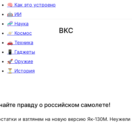
🧠 Как это устроено
🤖 ИИ
🧬 Наука
ВКС
🪐 Космос
🚗 Техника
📱 Гаджеты
🚀 Оружие
⏳ История
найте правду о российском самолете!
достатки и взглянем на новую версию Як-130М. Неужел