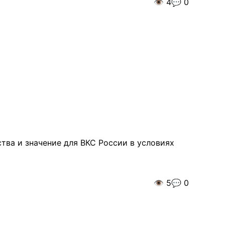
👁️
4
💬
0
тва и значение для ВКС России в условиях
👁️
5
💬
0