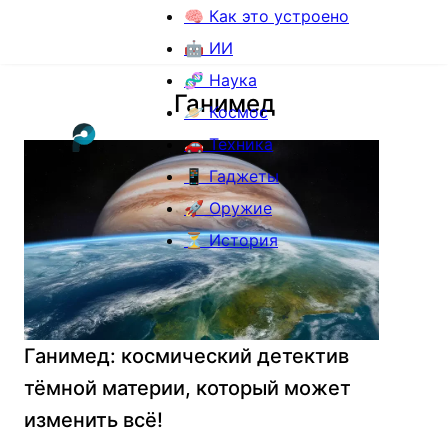
🧠 Как это устроено
🤖 ИИ
🧬 Наука
Ганимед
🪐 Космос
🚗 Техника
📱 Гаджеты
🚀 Оружие
⏳ История
Ганимед: космический детектив
тёмной материи, который может
изменить всё!