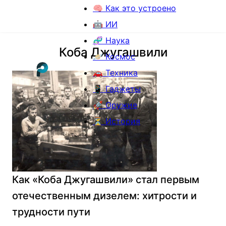
🧠 Как это устроено
🤖 ИИ
🧬 Наука
Коба Джугашвили
🪐 Космос
🚗 Техника
📱 Гаджеты
🚀 Оружие
⏳ История
Как «Коба Джугашвили» стал первым
отечественным дизелем: хитрости и
трудности пути