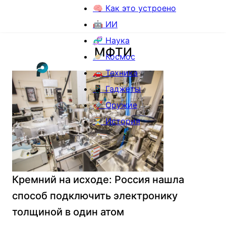
🧠 Как это устроено
🤖 ИИ
🧬 Наука
МФТИ
🪐 Космос
🚗 Техника
📱 Гаджеты
🚀 Оружие
⏳ История
Кремний на исходе: Россия нашла
способ подключить электронику
толщиной в один атом