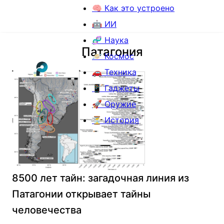
🧠 Как это устроено
🤖 ИИ
🧬 Наука
Патагония
🪐 Космос
🚗 Техника
📱 Гаджеты
🚀 Оружие
⏳ История
8500 лет тайн: загадочная линия из
Патагонии открывает тайны
человечества