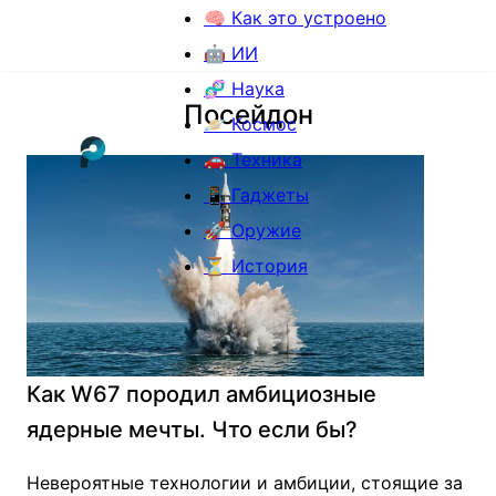
🧠 Как это устроено
🤖 ИИ
🧬 Наука
Посейдон
🪐 Космос
🚗 Техника
📱 Гаджеты
🚀 Оружие
⏳ История
Как W67 породил амбициозные
ядерные мечты. Что если бы?
Невероятные технологии и амбиции, стоящие за