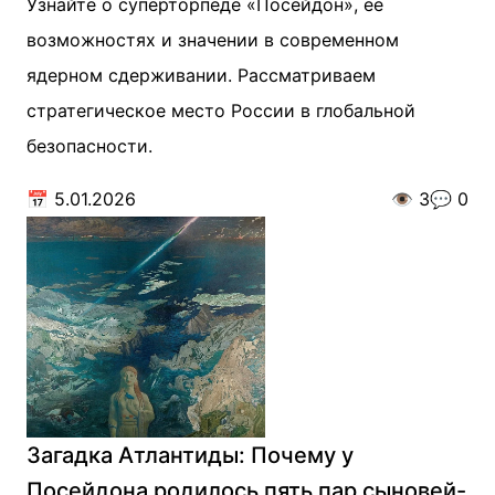
Узнайте о суперторпеде «Посейдон», её
возможностях и значении в современном
ядерном сдерживании. Рассматриваем
стратегическое место России в глобальной
безопасности.
📅
5.01.2026
👁️
3
💬
0
Загадка Атлантиды: Почему у
Посейдона родилось пять пар сыновей-