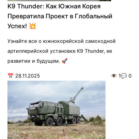
K9 Thunder: Как Южная Корея
Превратила Проект в Глобальный
Успех! 💥
Узнайте все о южнокорейской самоходной
артиллерийской установке K9 Thunder, ее
развитии и будущем. 🚀
📅
28.11.2025
👁️
1
💬
0