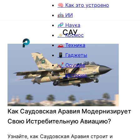
🧠 Как это устроено
🤖 ИИ
🧬 Наука
САУ
🪐 Космос
🚗 Техника
📱 Гаджеты
🚀 Оружие
⏳ История
Как Саудовская Аравия Модернизирует
Свою Истребительную Авиацию?
Узнайте, как Саудовская Аравия строит и