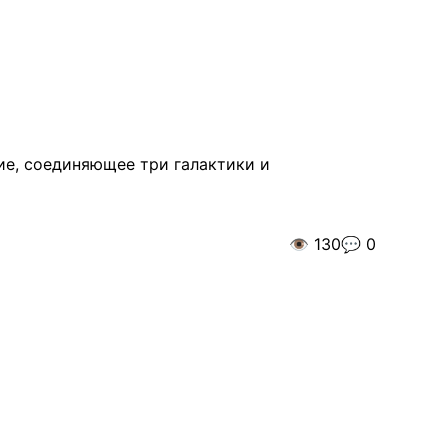
ие, соединяющее три галактики и
👁️
130
💬
0