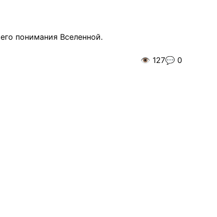
шего понимания Вселенной.
👁️
127
💬
0