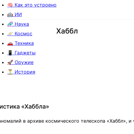
🧠 Как это устроено
🤖 ИИ
🧬 Наука
Хаббл
🪐 Космос
🚗 Техника
📱 Гаджеты
🚀 Оружие
⏳ История
истика «Хаббла»
номалий в архиве космического телескопа «Хаббл», и 