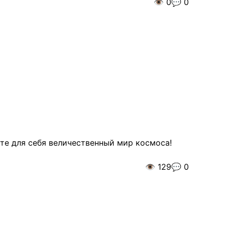
👁️
0
💬
0
те для себя величественный мир космоса!
👁️
129
💬
0