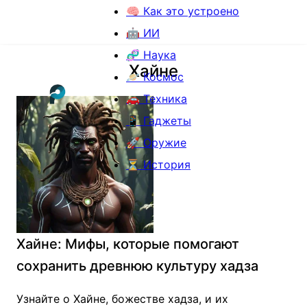
🧠 Как это устроено
🤖 ИИ
🧬 Наука
Хайне
🪐 Космос
🚗 Техника
📱 Гаджеты
🚀 Оружие
⏳ История
Хайне: Мифы, которые помогают
сохранить древнюю культуру хадза
Узнайте о Хайне, божестве хадза, и их