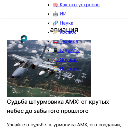
🧠 Как это устроено
🤖 ИИ
🧬 Наука
авиация
🪐 Космос
🚗 Техника
📱 Гаджеты
🚀 Оружие
⏳ История
Судьба штурмовика АМХ: от крутых
небес до забытого прошлого
Узнайте о судьбе штурмовика АМХ, его создании,