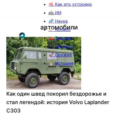
🧠 Как это устроено
🤖 ИИ
🧬 Наука
автомобили
🪐 Космос
🚗 Техника
📱 Гаджеты
🚀 Оружие
⏳ История
Как один швед покорил бездорожье и
стал легендой: история Volvo Laplander
C303