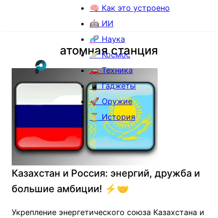
🧠 Как это устроено
🤖 ИИ
🧬 Наука
атомная станция
🪐 Космос
🚗 Техника
📱 Гаджеты
🚀 Оружие
⏳ История
Казахстан и Россия: энергий, дружба и
большие амбиции! ⚡️🤝
Укрепление энергетического союза Казахстана и