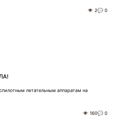
👁️
2
💬
0
ЛА!
еспилотным летательным аппаратам на
👁️
160
💬
0