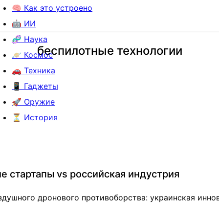
🧠 Как это устроено
🤖 ИИ
🧬 Наука
беспилотные технологии
🪐 Космос
🚗 Техника
📱 Гаджеты
🚀 Оружие
⏳ История
е стартапы vs российская индустрия
здушного дронового противоборства: украинская инно