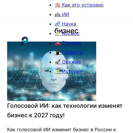
🧠 Как это устроено
🤖 ИИ
🧬 Наука
бизнес
🪐 Космос
🚗 Техника
📱 Гаджеты
🚀 Оружие
⏳ История
Голосовой ИИ: как технологии изменят
бизнес к 2027 году!
Как голосовой ИИ изменит бизнес в России к