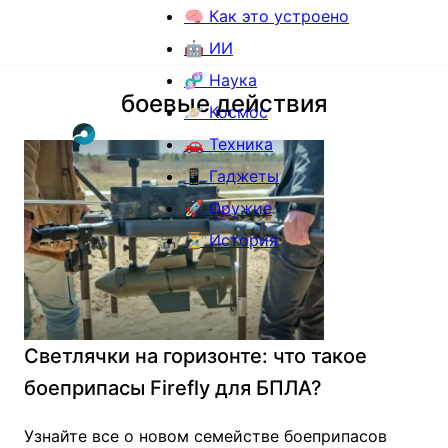
🧠 Как это устроено
🤖 ИИ
🧬 Наука
боевые действия
🪐 Космос
🚗 Техника
📱 Гаджеты
🚀 Оружие
⏳ История
Светлячки на горизонте: что такое
боеприпасы Firefly для БПЛА?
Узнайте все о новом семействе боеприпасов