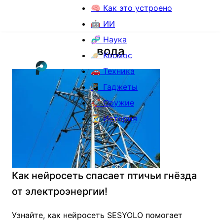
🧠 Как это устроено
🤖 ИИ
🧬 Наука
вода
🪐 Космос
🚗 Техника
📱 Гаджеты
🚀 Оружие
⏳ История
Как нейросеть спасает птичьи гнёзда
от электроэнергии!
Узнайте, как нейросеть SESYOLO помогает