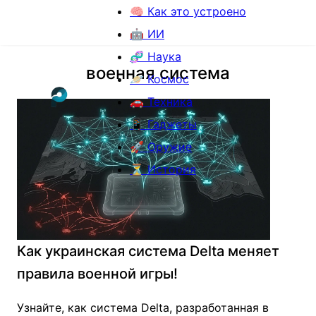
🧠 Как это устроено
🤖 ИИ
🧬 Наука
военная система
🪐 Космос
🚗 Техника
📱 Гаджеты
🚀 Оружие
⏳ История
Как украинская система Delta меняет
правила военной игры!
Узнайте, как система Delta, разработанная в