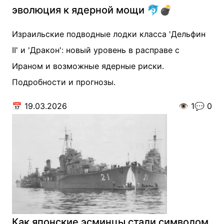
эволюция к ядерной мощи 🐬💣
Израильские подводные лодки класса 'Дельфин
II' и 'Дракон': новый уровень в расправе с
Ираном и возможные ядерные риски.
Подробности и прогнозы.
📅
19.03.2026
👁️
1
💬
0
Как японские эсминцы стали символом