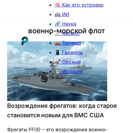
🧠 Как это устроено
🤖 ИИ
🧬 Наука
военно-морской флот
🪐 Космос
🚗 Техника
📱 Гаджеты
🚀 Оружие
⏳ История
Возрождение фрегатов: когда старое
становится новым для ВМС США
Фрегаты FF(X) – это возрождение военно-