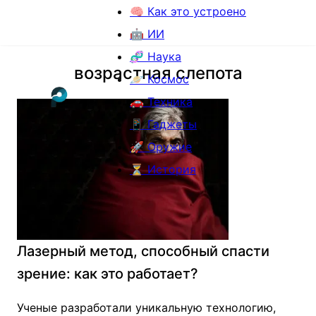
🧠 Как это устроено
🤖 ИИ
🧬 Наука
возрастная слепота
🪐 Космос
🚗 Техника
📱 Гаджеты
🚀 Оружие
⏳ История
Лазерный метод, способный спасти
зрение: как это работает?
Ученые разработали уникальную технологию,