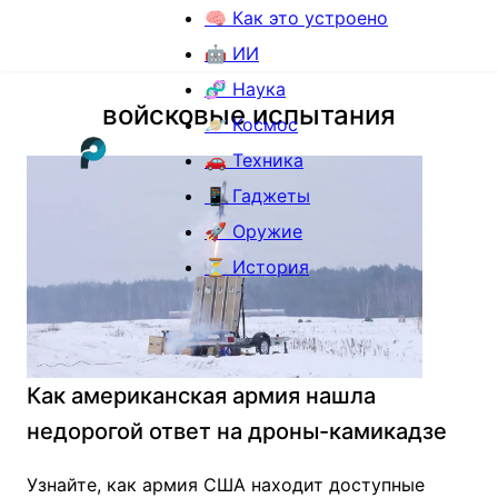
🧠 Как это устроено
🤖 ИИ
🧬 Наука
войсковые испытания
🪐 Космос
🚗 Техника
📱 Гаджеты
🚀 Оружие
⏳ История
Как американская армия нашла
недорогой ответ на дроны-камикадзе
Узнайте, как армия США находит доступные