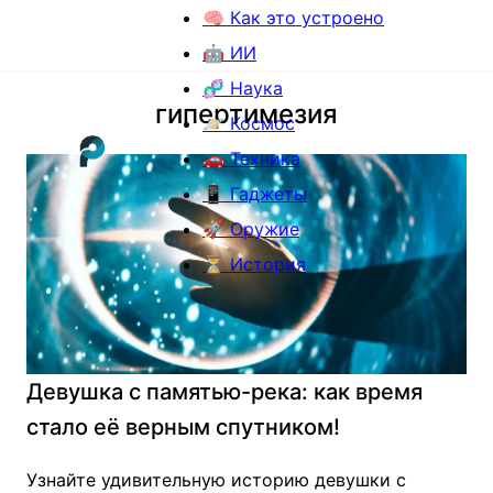
🧠 Как это устроено
🤖 ИИ
🧬 Наука
гипертимезия
🪐 Космос
🚗 Техника
📱 Гаджеты
🚀 Оружие
⏳ История
Девушка с памятью-река: как время
стало её верным спутником!
Узнайте удивительную историю девушки с