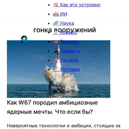
🧠 Как это устроено
🤖 ИИ
🧬 Наука
гонка вооружений
🪐 Космос
🚗 Техника
📱 Гаджеты
🚀 Оружие
⏳ История
Как W67 породил амбициозные
ядерные мечты. Что если бы?
Невероятные технологии и амбиции, стоящие за