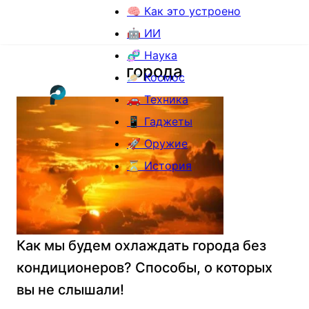
🧠 Как это устроено
🤖 ИИ
🧬 Наука
города
🪐 Космос
🚗 Техника
📱 Гаджеты
🚀 Оружие
⏳ История
Как мы будем охлаждать города без
кондиционеров? Способы, о которых
вы не слышали!