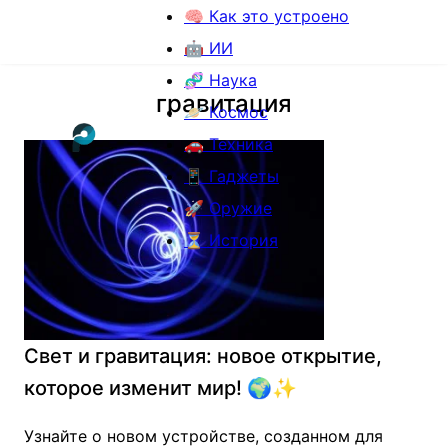
🧠 Как это устроено
🤖 ИИ
🧬 Наука
гравитация
🪐 Космос
🚗 Техника
📱 Гаджеты
🚀 Оружие
⏳ История
Свет и гравитация: новое открытие,
которое изменит мир! 🌍✨
Узнайте о новом устройстве, созданном для