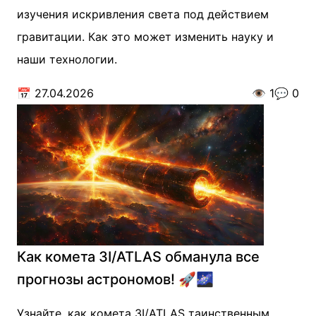
изучения искривления света под действием
гравитации. Как это может изменить науку и
наши технологии.
📅
27.04.2026
👁️
1
💬
0
Как комета 3I/ATLAS обманула все
прогнозы астрономов! 🚀🌌
Узнайте, как комета 3I/ATLAS таинственным