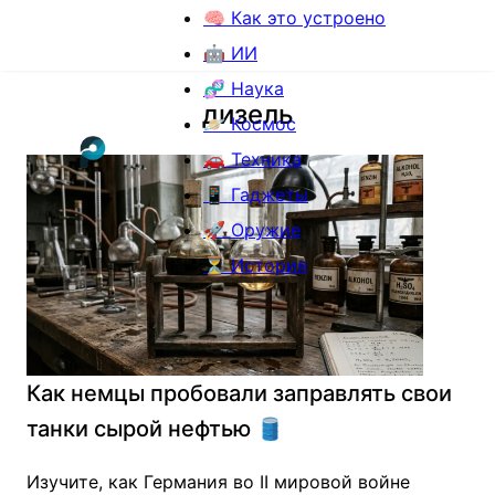
🧠 Как это устроено
🤖 ИИ
🧬 Наука
дизель
🪐 Космос
🚗 Техника
📱 Гаджеты
🚀 Оружие
⏳ История
Как немцы пробовали заправлять свои
танки сырой нефтью 🛢️
Изучите, как Германия во II мировой войне