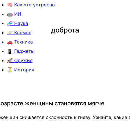
🧠 Как это устроено
🤖 ИИ
🧬 Наука
доброта
🪐 Космос
🚗 Техника
📱 Гаджеты
🚀 Оружие
⏳ История
возрасте женщины становятся мягче
женщин снижается склонность к гневу. Узнайте, какие