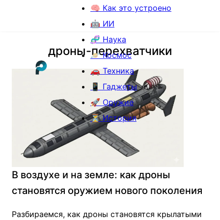
🧠 Как это устроено
🤖 ИИ
🧬 Наука
дроны-перехватчики
🪐 Космос
🚗 Техника
📱 Гаджеты
🚀 Оружие
⏳ История
В воздухе и на земле: как дроны
становятся оружием нового поколения
Разбираемся, как дроны становятся крылатыми