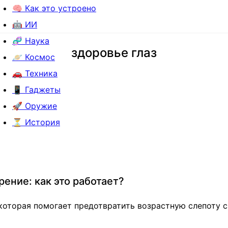
🧠 Как это устроено
🤖 ИИ
🧬 Наука
здоровье глаз
🪐 Космос
🚗 Техника
📱 Гаджеты
🚀 Оружие
⏳ История
ение: как это работает?
которая помогает предотвратить возрастную слепоту с