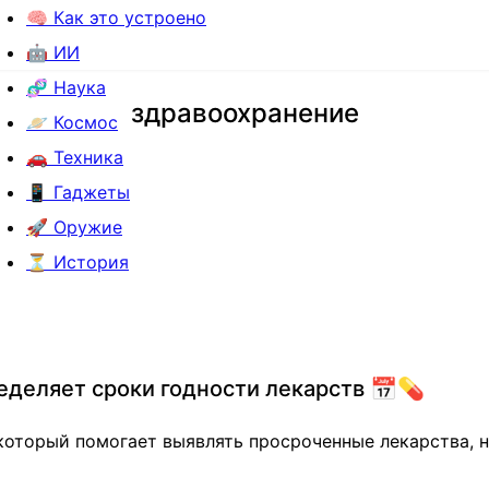
🧠 Как это устроено
🤖 ИИ
🧬 Наука
здравоохранение
🪐 Космос
🚗 Техника
📱 Гаджеты
🚀 Оружие
⏳ История
еделяет сроки годности лекарств 📅💊
который помогает выявлять просроченные лекарства, н