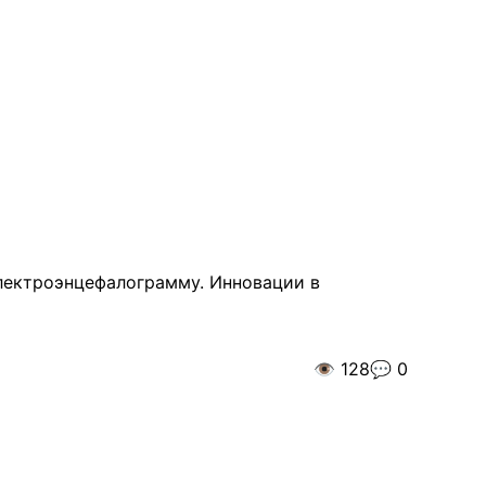
электроэнцефалограмму. Инновации в
👁️
128
💬
0