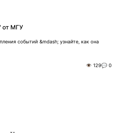
" от МГУ
пления событий &mdash; узнайте, как она
👁️
129
💬
0