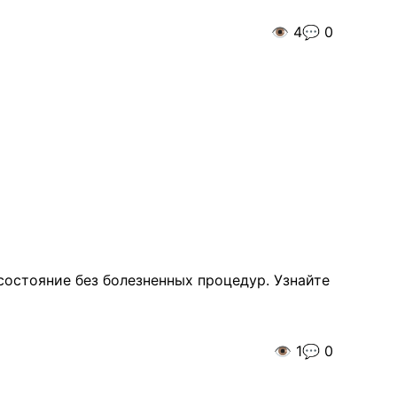
👁️
4
💬
0
остояние без болезненных процедур. Узнайте
👁️
1
💬
0