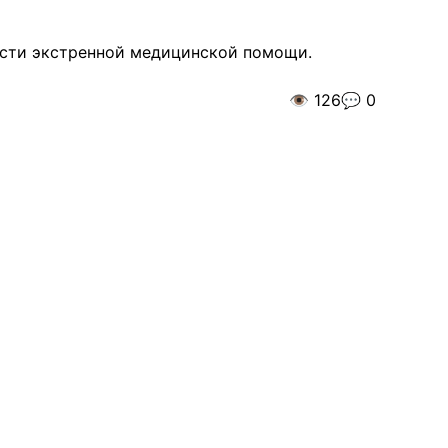
асти экстренной медицинской помощи.
👁️
126
💬
0