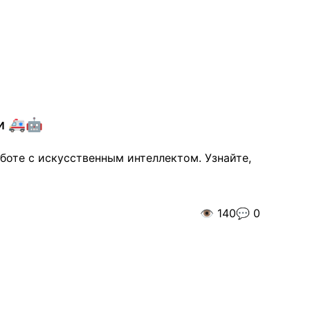
и 🚑🤖
боте с искусственным интеллектом. Узнайте,
👁️
140
💬
0