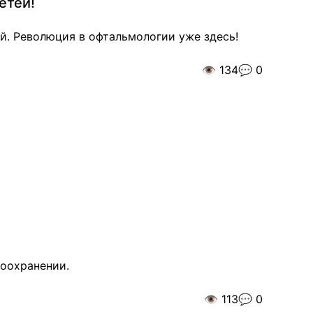
етей!
й. Революция в офтальмологии уже здесь!
👁️
134
💬
0
воохранении.
👁️
113
💬
0