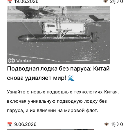
📅
19.06.2026
👁️
2
💬
0
Подводная лодка без паруса: Китай
снова удивляет мир! 🌊
Узнайте о новых подводных технологиях Китая,
включая уникальную подводную лодку без
паруса, и их влиянии на мировой флот.
📅
9.06.2026
👁️
1
💬
0