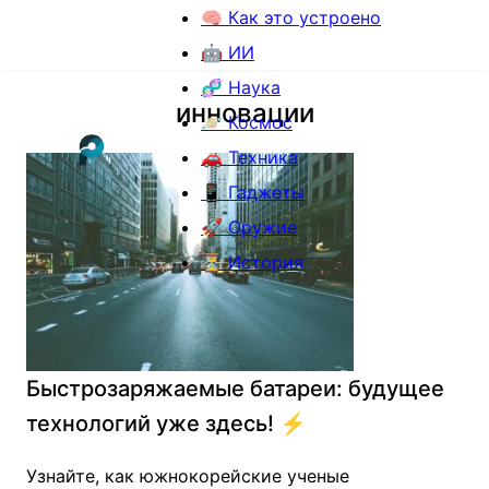
🧠 Как это устроено
🤖 ИИ
🧬 Наука
инновации
🪐 Космос
🚗 Техника
📱 Гаджеты
🚀 Оружие
⏳ История
Быстрозаряжаемые батареи: будущее
технологий уже здесь! ⚡️
Узнайте, как южнокорейские ученые