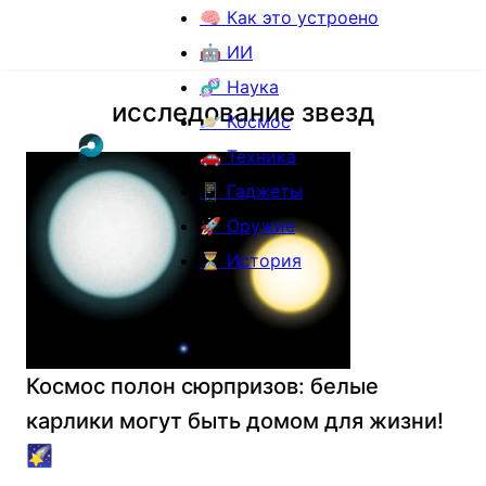
🧠 Как это устроено
🤖 ИИ
🧬 Наука
исследование звезд
🪐 Космос
🚗 Техника
📱 Гаджеты
🚀 Оружие
⏳ История
Космос полон сюрпризов: белые
карлики могут быть домом для жизни!
🌠