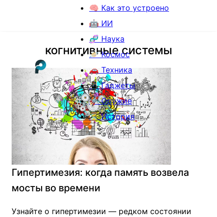
🧠 Как это устроено
🤖 ИИ
🧬 Наука
когнитивные системы
🪐 Космос
🚗 Техника
📱 Гаджеты
🚀 Оружие
⏳ История
Гипертимезия: когда память возвела
мосты во времени
Узнайте о гипертимезии — редком состоянии