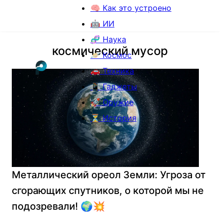
🧠 Как это устроено
🤖 ИИ
🧬 Наука
космический мусор
🪐 Космос
🚗 Техника
📱 Гаджеты
🚀 Оружие
⏳ История
Металлический ореол Земли: Угроза от
сгорающих спутников, о которой мы не
подозревали! 🌍💥