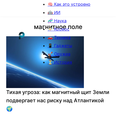
🧠 Как это устроено
🤖 ИИ
🧬 Наука
магнитное поле
🪐 Космос
🚗 Техника
📱 Гаджеты
🚀 Оружие
⏳ История
Тихая угроза: как магнитный щит Земли
подвергает нас риску над Атлантикой
🌍