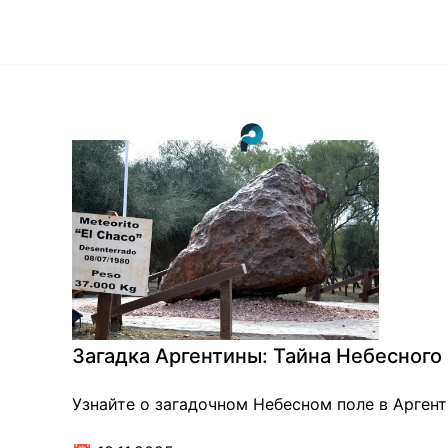
Загадка Аргентины: Тайна Небесного
Узнайте о загадочном Небесном поле в Аргент