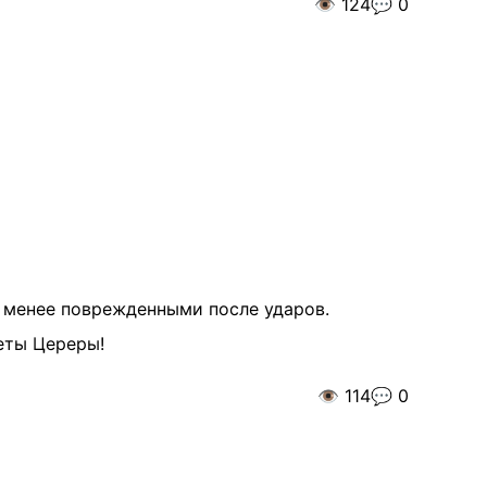
👁️
124
💬
0
 менее поврежденными после ударов.
еты Цереры!
👁️
114
💬
0