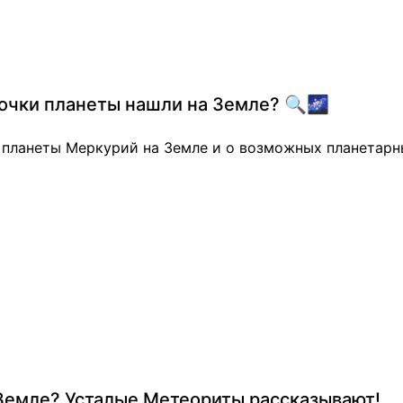
сочки планеты нашли на Земле? 🔍🌌
в планеты Меркурий на Земле и о возможных планетар
 Земле? Усталые Метеориты рассказывают!