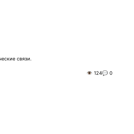
еские связи.
👁️
124
💬
0