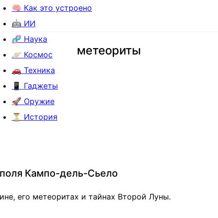
🧠 Как это устроено
🤖 ИИ
🧬 Наука
метеориты
🪐 Космос
🚗 Техника
📱 Гаджеты
🚀 Оружие
⏳ История
 поля Кампо-дель-Сьело
ине, его метеоритах и тайнах Второй Луны.