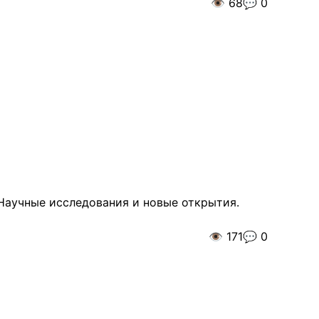
👁️
68
💬
0
 Научные исследования и новые открытия.
👁️
171
💬
0