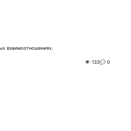
ных взаимоотношениях.
👁️
133
💬
0