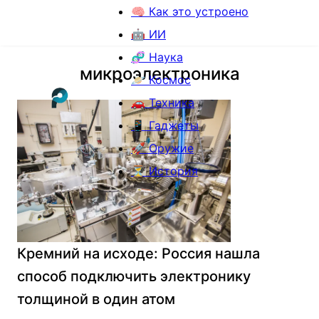
🧠 Как это устроено
🤖 ИИ
🧬 Наука
микроэлектроника
🪐 Космос
🚗 Техника
📱 Гаджеты
🚀 Оружие
⏳ История
Кремний на исходе: Россия нашла
способ подключить электронику
толщиной в один атом