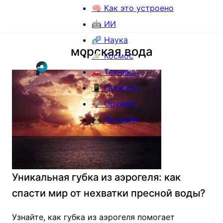
🧠 Как это устроено
🤖 ИИ
🧬 Наука
морская вода
🪐 Космос
🚗 Техника
📱 Гаджеты
🚀 Оружие
⏳ История
Уникальная губка из аэрогеля: как
спасти мир от нехватки пресной воды?
Узнайте, как губка из аэрогеля помогает