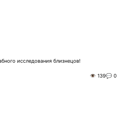
абного исследования близнецов!
👁️
139
💬
0