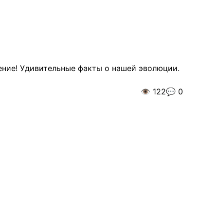
дение! Удивительные факты о нашей эволюции.
👁️
122
💬
0