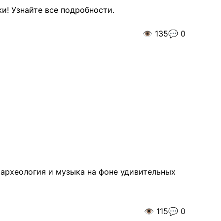
и! Узнайте все подробности.
👁️
135
💬
0
 археология и музыка на фоне удивительных
👁️
115
💬
0