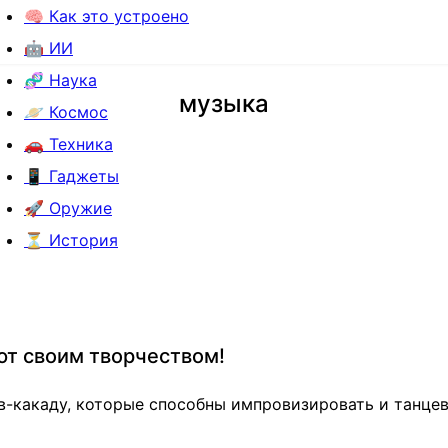
🧠 Как это устроено
🤖 ИИ
🧬 Наука
музыка
🪐 Космос
🚗 Техника
📱 Гаджеты
🚀 Оружие
⏳ История
ют своим творчеством!
в-какаду, которые способны импровизировать и танце