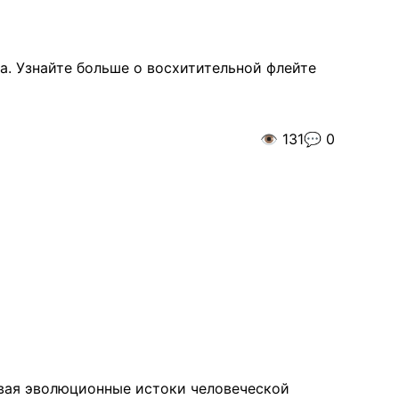
а. Узнайте больше о восхитительной флейте
👁️
131
💬
0
вая эволюционные истоки человеческой