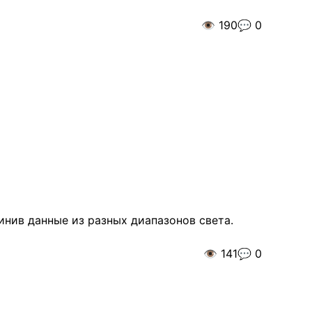
👁️
190
💬
0
нив данные из разных диапазонов света.
👁️
141
💬
0