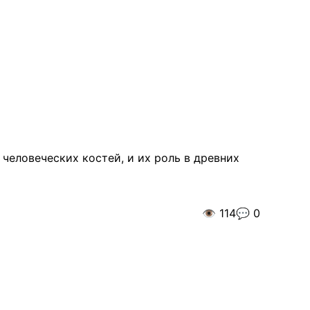
!
человеческих костей, и их роль в древних
👁️
114
💬
0