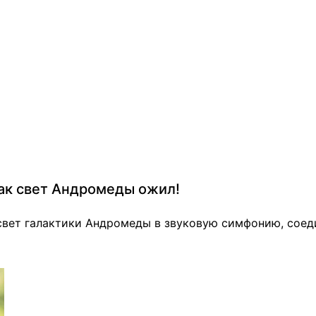
ак свет Андромеды ожил!
свет галактики Андромеды в звуковую симфонию, соеди