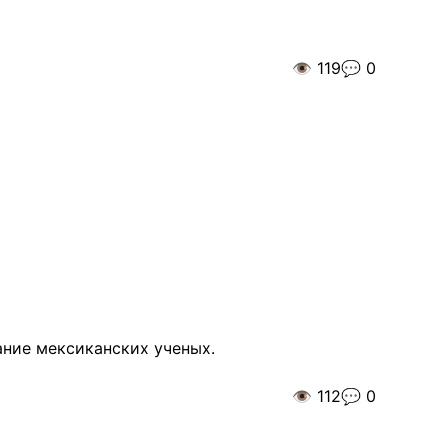
👁️
119
💬
0
ание мексиканских ученых.
👁️
112
💬
0