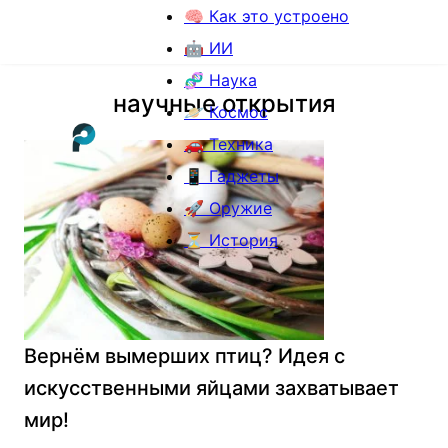
🧠 Как это устроено
🤖 ИИ
🧬 Наука
научные открытия
🪐 Космос
🚗 Техника
📱 Гаджеты
🚀 Оружие
⏳ История
Вернём вымерших птиц? Идея с
искусственными яйцами захватывает
мир!