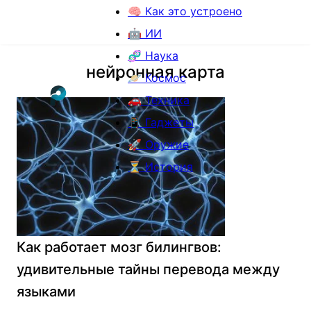
🧠 Как это устроено
🤖 ИИ
🧬 Наука
нейронная карта
🪐 Космос
🚗 Техника
📱 Гаджеты
🚀 Оружие
⏳ История
Как работает мозг билингвов:
удивительные тайны перевода между
языками