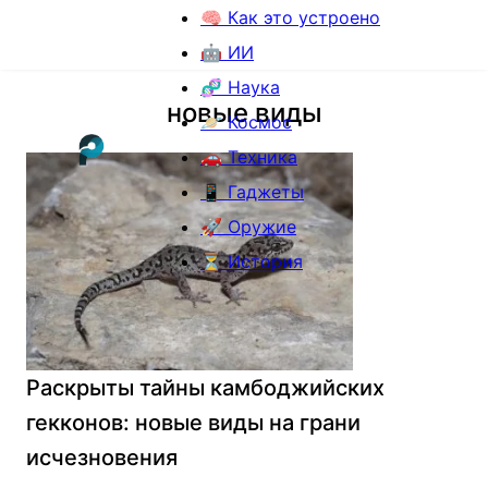
🧠 Как это устроено
🤖 ИИ
🧬 Наука
новые виды
🪐 Космос
🚗 Техника
📱 Гаджеты
🚀 Оружие
⏳ История
Раскрыты тайны камбоджийских
гекконов: новые виды на грани
исчезновения