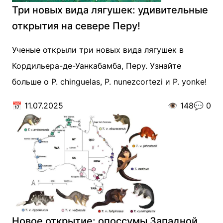
Три новых вида лягушек: удивительные
открытия на севере Перу!
Ученые открыли три новых вида лягушек в
Кордильера-де-Уанкабамба, Перу. Узнайте
больше о P. chinguelas, P. nunezcortezi и P. yonke!
📅
11.07.2025
👁️
148
💬
0
Новое открытие: опоссумы Западной