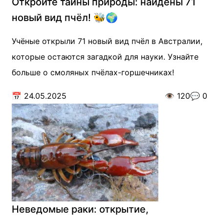
Откройте тайны природы: найдены 71
новый вид пчёл! 🐝🌍
Учёные открыли 71 новый вид пчёл в Австралии,
которые остаются загадкой для науки. Узнайте
больше о смоляных пчёлах-горшечниках!
📅
24.05.2025
👁️
120
💬
0
Неведомые раки: открытие,