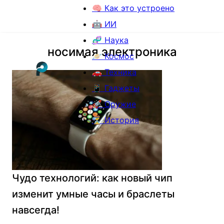
🧠 Как это устроено
🤖 ИИ
🧬 Наука
носимая электроника
🪐 Космос
🚗 Техника
📱 Гаджеты
🚀 Оружие
⏳ История
Чудо технологий: как новый чип
изменит умные часы и браслеты
навсегда!