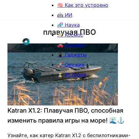
🧠 Как это устроено
🤖 ИИ
🧬 Наука
плавучая ПВО
🪐 Космос
🚗 Техника
📱 Гаджеты
🚀 Оружие
⏳ История
Katran X1.2: Плавучая ПВО, способная
изменить правила игры на море! 🌊⚓️
Узнайте, как катер Katran X1.2 с беспилотниками-