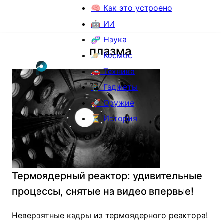
🧠 Как это устроено
🤖 ИИ
🧬 Наука
плазма
🪐 Космос
🚗 Техника
📱 Гаджеты
🚀 Оружие
⏳ История
Термоядерный реактор: удивительные
процессы, снятые на видео впервые!
Невероятные кадры из термоядерного реактора!