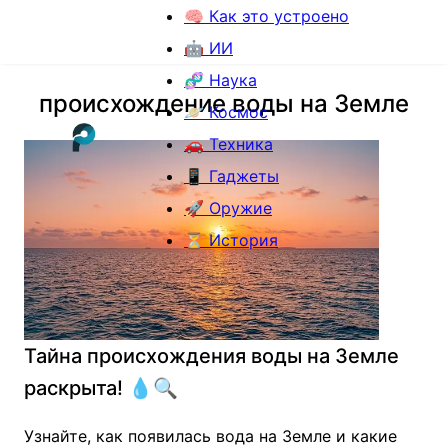
🧠 Как это устроено
🤖 ИИ
🧬 Наука
происхождение воды на Земле
🪐 Космос
🚗 Техника
📱 Гаджеты
🚀 Оружие
⏳ История
Тайна происхождения воды на Земле
раскрыта! 💧🔍
Узнайте, как появилась вода на Земле и какие